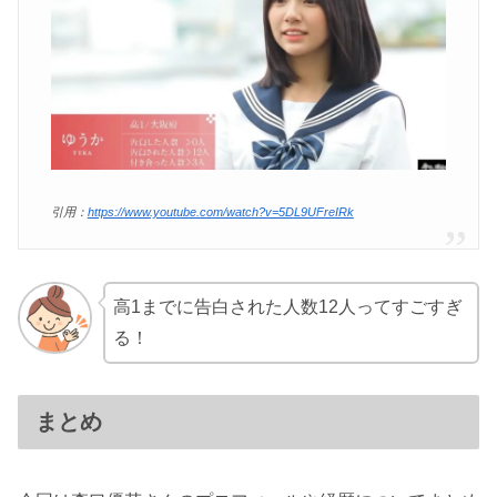
引用：
https://www.youtube.com/watch?v=5DL9UFreIRk
高1までに告白された人数12人ってすごすぎ
る！
まとめ