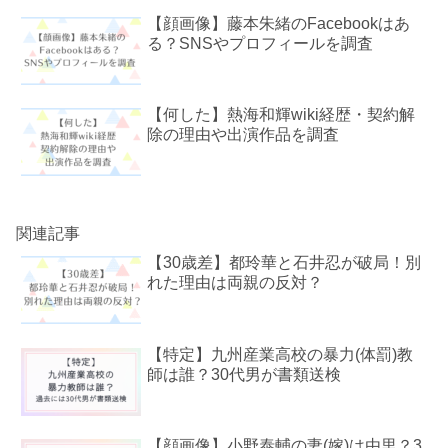
【顔画像】藤本朱緒のFacebookはあ
る？SNSやプロフィールを調査
【何した】熱海和輝wiki経歴・契約解
除の理由や出演作品を調査
関連記事
【30歳差】都玲華と石井忍が破局！別
れた理由は両親の反対？
【特定】九州産業高校の暴力(体罰)教
師は誰？30代男が書類送検
【顔画像】小野泰輔の妻(嫁)は由里？3