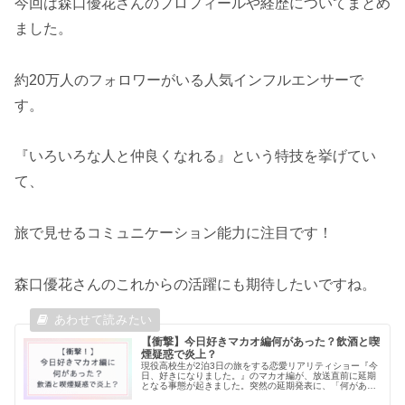
今回は森口優花さんのプロフィールや経歴についてまとめ
ました。
約20万人のフォロワーがいる人気インフルエンサーで
す。
『いろいろな人と仲良くなれる』という特技を挙げてい
て、
旅で見せるコミュニケーション能力に注目です！
森口優花さんのこれからの活躍にも期待したいですね。
【衝撃】今日好きマカオ編何があった？飲酒と喫
煙疑惑で炎上？
現役高校生が2泊3日の旅をする恋愛リアリティショー『今
日、好きになりました。』のマカオ編が、放送直前に延期
となる事態が起きました。突然の延期発表に、「何があっ
たの？」「放送中止にならないよね！？」と困惑する視聴