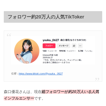
フォロワー約20万人の人気TikToker
引用：
https://www.tiktok.com/@yuuka._0627
森口優花さんは、現在
総フォロワーが
約
20万人いる人
気
インフルエンサー
です。