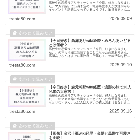
高校生の恋愛リアリティーショー「今日、好きになりまし
た。マカオ編」に出演予定の、亀谷泰史さんが放送前から
イケメン！と話題になっているようです。亀谷泰史さんと
はどんな人なのか、プロフィールや経歴など調査してみま
した歴代メンバーで1番のイケメン...
2025.09.09
tresta80.com
【今日好き】高瀬ありwiki経歴・めろんあいどる
とは何者？
高校生の恋愛リアリティショー「今日、好きになりまし
た。」のマカオ編に出演することになった高瀬ありさん。
高瀬ありさんはすでに事務所に所属して、芸能活動を行っ
ているようで、応援する声が多く見受けられました。高瀬
ありさんの経歴や、「めろんあいどる...
2025.09.10
tresta80.com
【今日好き】森元莉那wiki経歴・流那の妹で10人
兄弟の大家族！
高校生の恋愛リアリティショー「今日、好きになりまし
た。」のマカオ編に出演することになった森元莉那（もり
もとりな）さん。元ばんばんざいの森元流那（るな）さん
の妹ということでも話題です。今回は森元莉那さんのプロ
フィールや高校はどこなのかについて...
2025.09.16
tresta80.com
【画像】金沢十亜wiki経歴・金髪と黒髪で可愛さ
を比較！