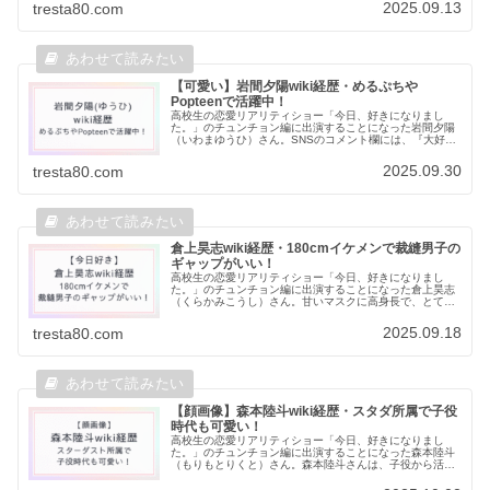
者が続出しています。今回の決断...
2025.09.13
tresta80.com
【可愛い】岩間夕陽wiki経歴・めるぷちや
Popteenで活躍中！
高校生の恋愛リアリティショー「今日、好きになりまし
た。」のチュンチョン編に出演することになった岩間夕陽
（いわまゆうひ）さん。SNSのコメント欄には、『大好
き！』『可愛さがレベチ‥』など、番組出演に喜ぶファン
が多く見受けられます。今回は岩間夕...
2025.09.30
tresta80.com
倉上昊志wiki経歴・180cmイケメンで裁縫男子の
ギャップがいい！
高校生の恋愛リアリティショー「今日、好きになりまし
た。」のチュンチョン編に出演することになった倉上昊志
（くらかみこうし）さん。甘いマスクに高身長で、とても
人気が出そうなメンバーですよね。倉上昊志さんのプロフ
ィールや出身校など、気になる情報を...
2025.09.18
tresta80.com
【顔画像】森本陸斗wiki経歴・スタダ所属で子役
時代も可愛い！
高校生の恋愛リアリティショー「今日、好きになりまし
た。」のチュンチョン編に出演することになった森本陸斗
（もりもとりくと）さん。森本陸斗さんは、子役から活躍
している俳優であることが分かりました。今回は森本陸斗
さんのプロフィールや出身校・子役時...