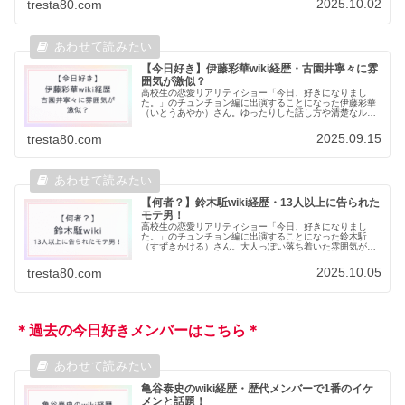
2025.10.02
tresta80.com
【今日好き】伊藤彩華wiki経歴・古園井寧々に雰
囲気が激似？
高校生の恋愛リアリティショー「今日、好きになりまし
た。」のチュンチョン編に出演することになった伊藤彩華
（いとうあやか）さん。ゆったりした話し方や清楚なルッ
クスが可愛すぎる！！と放送前から注目を集めています。
そんな伊藤彩華さんのプロフィールや...
2025.09.15
tresta80.com
【何者？】鈴木駈wiki経歴・13人以上に告られた
モテ男！
高校生の恋愛リアリティショー「今日、好きになりまし
た。」のチュンチョン編に出演することになった鈴木駈
（すずきかける）さん。大人っぽい落ち着いた雰囲気があ
るのに、実はふざけられるキャラで、一発芸を披露するギ
ャップが魅力です。「ガチでイケメン」...
2025.10.05
tresta80.com
＊過去の今日好きメンバーはこちら＊
亀谷泰史のwiki経歴・歴代メンバーで1番のイケ
メンと話題！