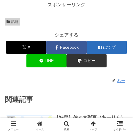
スポンサーリンク
話題
シェアする
X
Facebook
はてブ
LINE
コピー
みー
関連記事
【特定】佐々木彩夏（あーりん）
話題
結婚相手(旦那)は誰？妊娠して
る？
メニュー
ホーム
検索
トップ
サイドバー