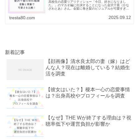
高校生の恋愛リアリティショー「今日、好きになりまし
た。」のマカオ編に出演することになった金沢十亜（かな
ざわとあ）さん。金髪に巻き髪のビジュアルが可愛すぎ
る！！と放送前から注目を集めています。そんな金沢十亜
さんのプロフィールや高校はどこなのか...
2025.09.12
tresta80.com
新着記事
【顔画像】清水良太郎の妻（嫁）はど
んな人？現在は離婚している？結婚生
活を調査
【彼女はいた？】榎本一心の恋愛事情
は？出身高校やプロフィールを調査
【なぜ】THE Wが終了する理由は？視
聴率低下や運営負担が影響か