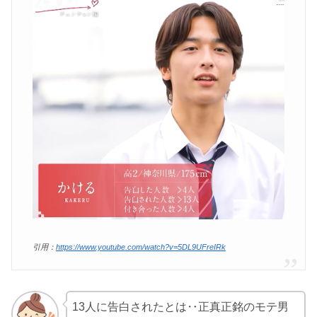
引用：
https://www.youtube.com/watch?v=5DL9UFreIRk
13人に告白されたとは‥正真正銘のモテ男