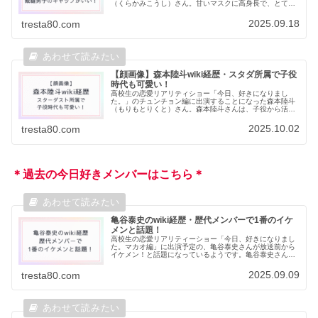
（くらかみこうし）さん。甘いマスクに高身長で、とても
人気が出そうなメンバーですよね。倉上昊志さんのプロフ
ィールや出身校など、気になる情報を...
2025.09.18
tresta80.com
【顔画像】森本陸斗wiki経歴・スタダ所属で子役
時代も可愛い！
高校生の恋愛リアリティショー「今日、好きになりまし
た。」のチュンチョン編に出演することになった森本陸斗
（もりもとりくと）さん。森本陸斗さんは、子役から活躍
している俳優であることが分かりました。今回は森本陸斗
さんのプロフィールや出身校・子役時...
2025.10.02
tresta80.com
＊過去の今日好きメンバーはこちら＊
亀谷泰史のwiki経歴・歴代メンバーで1番のイケ
メンと話題！
高校生の恋愛リアリティーショー「今日、好きになりまし
た。マカオ編」に出演予定の、亀谷泰史さんが放送前から
イケメン！と話題になっているようです。亀谷泰史さんと
はどんな人なのか、プロフィールや経歴など調査してみま
した歴代メンバーで1番のイケメン...
2025.09.09
tresta80.com