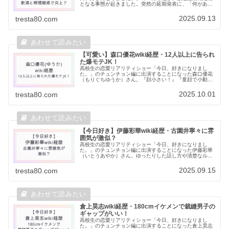
となる事態が起きました。突然の延期発表に、「何があっ
たの？」「放送中止にならないよね！？」と困惑する視聴
者が続出しています。今回の決断...
2025.09.13
tresta80.com
【可愛い】森口優花wiki経歴・12人以上に告られ
た爆モテJK！
高校生の恋愛リアリティショー「今日、好きになりまし
た。」のチュンチョン編に出演することになった森口優花
（もりぐちゆうか）さん。『顔小さい！』『童顔で小動物
系の可愛さ！』『西野七瀬ちゃんに似てる』など、放送前
から注目の高さが伺えます。今回は森...
2025.10.01
tresta80.com
【今日好き】伊藤彩華wiki経歴・古園井寧々に雰
囲気が激似？
高校生の恋愛リアリティショー「今日、好きになりまし
た。」のチュンチョン編に出演することになった伊藤彩華
（いとうあやか）さん。ゆったりした話し方や清楚なルッ
クスが可愛すぎる！！と放送前から注目を集めています。
そんな伊藤彩華さんのプロフィールや...
2025.09.15
tresta80.com
倉上昊志wiki経歴・180cmイケメンで裁縫男子の
ギャップがいい！
高校生の恋愛リアリティショー「今日、好きになりまし
た。」のチュンチョン編に出演することになった倉上昊志