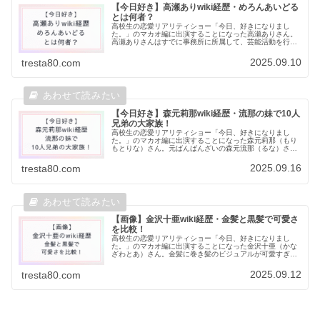
【今日好き】高瀬ありwiki経歴・めろんあいどる
とは何者？
高校生の恋愛リアリティショー「今日、好きになりまし
た。」のマカオ編に出演することになった高瀬ありさん。
高瀬ありさんはすでに事務所に所属して、芸能活動を行っ
ているようで、応援する声が多く見受けられました。高瀬
ありさんの経歴や、「めろんあいどる...
2025.09.10
tresta80.com
【今日好き】森元莉那wiki経歴・流那の妹で10人
兄弟の大家族！
高校生の恋愛リアリティショー「今日、好きになりまし
た。」のマカオ編に出演することになった森元莉那（もり
もとりな）さん。元ばんばんざいの森元流那（るな）さん
の妹ということでも話題です。今回は森元莉那さんのプロ
フィールや高校はどこなのかについて...
2025.09.16
tresta80.com
【画像】金沢十亜wiki経歴・金髪と黒髪で可愛さ
を比較！
高校生の恋愛リアリティショー「今日、好きになりまし
た。」のマカオ編に出演することになった金沢十亜（かな
ざわとあ）さん。金髪に巻き髪のビジュアルが可愛すぎ
る！！と放送前から注目を集めています。そんな金沢十亜
さんのプロフィールや高校はどこなのか...
2025.09.12
tresta80.com