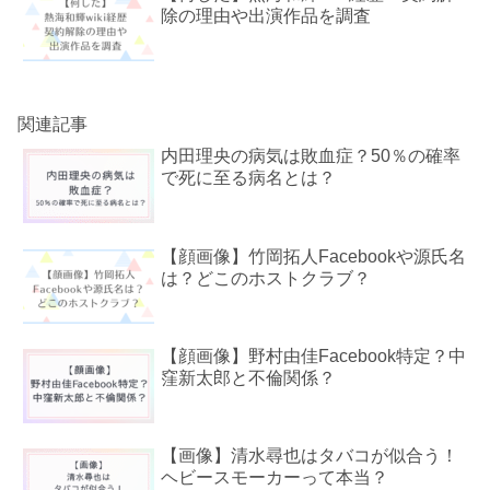
除の理由や出演作品を調査
関連記事
内田理央の病気は敗血症？50％の確率
で死に至る病名とは？
【顔画像】竹岡拓人Facebookや源氏名
は？どこのホストクラブ？
【顔画像】野村由佳Facebook特定？中
窪新太郎と不倫関係？
【画像】清水尋也はタバコが似合う！
ヘビースモーカーって本当？