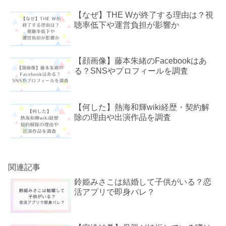
【なぜ】THE Wが終了する理由は？視
聴率低下や運営負担が影響か
【顔画像】藤本朱緒のFacebookはあ
る？SNSやプロフィールを調査
【何した】熱海和輝wiki経歴・契約解
除の理由や出演作品を調査
関連記事
鈴姫みさこは結婚して子供がいる？恋
活アプリで即身バレ？