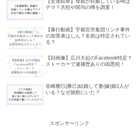
【安達結希】母親が妊娠している噂は
デマ？共犯や関与の噂を調査！
【暴行動画】宇都宮市集団リンチ事件
の加害者はしん？名前は特定されてい
る？
【顔画像】広川大起のFacebook特定？
ストーカーで逮捕歴ありの凶悪犯！
笹崎勝巳(勝己)結婚して妻(嫁)娘2人が
いる？なぜ旅館にいた？
スポンサーリンク