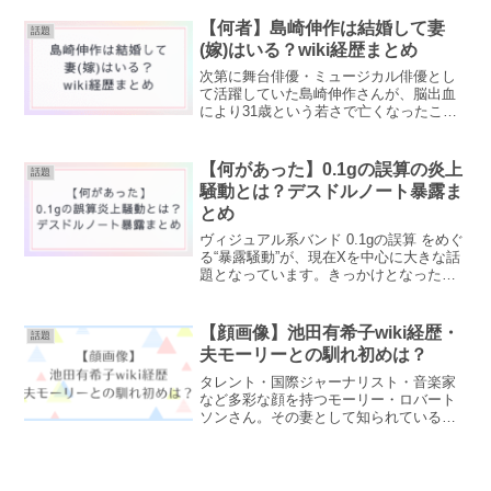
馴れ初めや結婚時期などについて詳しく
調査しました。むらきゃみwiki経歴・プロ
【何者】島崎伸作は結婚して妻
話題
フィール引用：X...
(嫁)はいる？wiki経歴まとめ
次第に舞台俳優・ミュージカル俳優とし
て活躍していた島崎伸作さんが、脳出血
により31歳という若さで亡くなったこと
がわかりました。突然の訃報に、関係者
やファンに悲しみが広がっています。島
崎伸作さんに妻や子供はいるのでしょう
【何があった】0.1gの誤算の炎上
話題
か？また経歴やプロフィ...
騒動とは？デスドルノート暴露ま
とめ
ヴィジュアル系バンド 0.1gの誤算 をめぐ
る“暴露騒動”が、現在Xを中心に大きな話
題となっています。きっかけとなったの
は、暴露系アカウント「DEATHDOL
NOTE（デスドルノート）」による連続
投稿。SNSでは、「何があった？」「ど
【顔画像】池田有希子wiki経歴・
話題
こま...
夫モーリーとの馴れ初めは？
タレント・国際ジャーナリスト・音楽家
など多彩な顔を持つモーリー・ロバート
ソンさん。その妻として知られているの
が、池田有希子（いけだ ゆきこ）さんで
す。池田有希子さんについて、「どんな
人？」「経歴は？」「モーリーとの馴れ
初めは？」と気になる人...