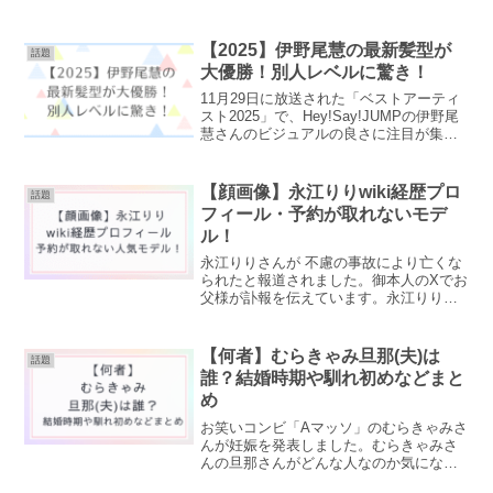
【2025】伊野尾慧の最新髪型が
話題
大優勝！別人レベルに驚き！
11月29日に放送された「ベストアーティ
スト2025」で、Hey!Say!JUMPの伊野尾
慧さんのビジュアルの良さに注目が集ま
っています。伊野尾慧さんといえば「マ
ッシュヘア」のイメージが定着してい
て、かわいい印象を持っている方が多い
【顔画像】永江りりwiki経歴プロ
話題
のではな...
フィール・予約が取れないモデ
ル！
永江りりさんが 不慮の事故により亡くな
られたと報道されました。御本人のXでお
父様が訃報を伝えています。永江りりさ
んとはどのような方だったのでしょう
か？経歴やプロフィール、人柄などを調
査しました。【顔画像】永江りりwiki経歴
【何者】むらきゃみ旦那(夫)は
話題
プロフィール引用...
誰？結婚時期や馴れ初めなどまと
め
お笑いコンビ「Aマッソ」のむらきゃみさ
んが妊娠を発表しました。むらきゃみさ
んの旦那さんがどんな人なのか気になり
ますね。むらきゃみさんと旦那さんとの