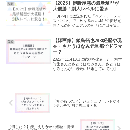
50％の確率で死に至ってしまう病気とは
【2025】伊野尾慧の最新髪型が
話題
どんな病気だったの...
大優勝！別人レベルに驚き！
11月29日に放送された「ベストアーティ
スト2025」で、Hey!Say!JUMPの伊野尾
慧さんのビジュアルの良さに注目が集ま
っています。伊野尾慧さんといえば「マ
ッシュヘア」のイメージが定着してい
て、かわいい印象を持っている方が多い
【顔画像】飯島拓也wiki経歴や現
話題
のではな...
在・さとうほなみ元旦那でドラマ
ー？
2025年11月13日に結婚を発表した、柄本
時生さんとさとうほなみさん。さとうほ
なみさんが、過去に結婚していて2度目の
結婚であることが報道されました。ネッ
ト上で、さとうほなみさんの元旦那は、
the chef cooks me（ザ・シェフ・ク...
【何があった？】ジュジュワールドがイ
キテルを批判？炎上まとめ
【何した？】湊川えりかwiki経歴・特待