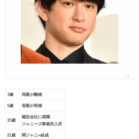
3歳
両親が離婚
5歳
母親が再婚
建設会社に就職
15歳
ジャニーズ事務所入所
21歳
関ジャニ∞結成