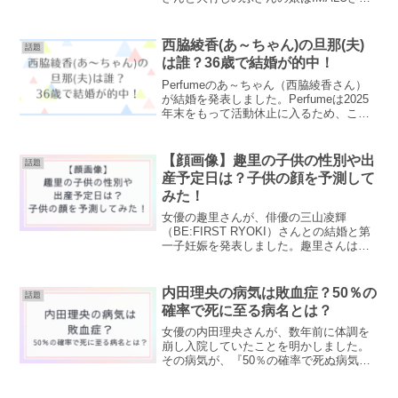
だということは有名ですが、息子がいた
ことはあまり知られていないのかもしれ
ません。実はさんまさん二千翔さんは血
西脇綾香(あ～ちゃん)の旦那(夫)
話題
縁関係がないですが、...
は誰？36歳で結婚が的中！
Perfumeのあ～ちゃん（西脇綾香さん）
が結婚を発表しました。Perfumeは2025
年末をもって活動休止に入るため、この
タイミングでの発表となったようです。
あ～ちゃんの結婚相手がどんな人か気に
なりますね。また、36歳で結婚すると星
【顔画像】趣里の子供の性別や出
話題
ひとみ...
産予定日は？子供の顔を予測して
みた！
女優の趣里さんが、俳優の三山凌輝
（BE:FIRST RYOKI）さんとの結婚と第
一子妊娠を発表しました。趣里さんは父
親が水谷豊さんで、母親が伊藤蘭さんと
いう芸能一家。水谷豊夫妻の初孫が誕生
予定ということもあり、大きな話題とな
内田理央の病気は敗血症？50％の
話題
っています。趣里...
確率で死に至る病名とは？
女優の内田理央さんが、数年前に体調を
崩し入院していたことを明かしました。
その病気が、『50％の確率で死ぬ病気』
だったことを明かし、衝撃が広がってい
ます。まだ30代前半の内田理央さんが、