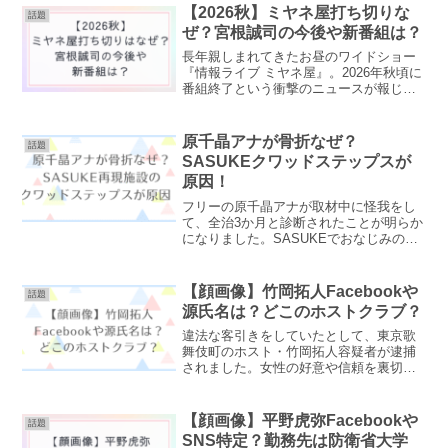
再婚について調査しました。長谷川京子
【2026秋】ミヤネ屋打ち切りな
話題
wiki経歴・プ...
ぜ？宮根誠司の今後や新番組は？
長年親しまれてきたお昼のワイドショー
『情報ライブ ミヤネ屋』。2026年秋頃に
番組終了という衝撃のニュースが報じら
れました。なぜ視聴率も好調なこのタイ
ミングで終了するのでしょうか？ ミヤネ
屋の打ち切りの理由や、宮根誠司さんの
原千晶アナが骨折なぜ？
話題
今後について、ま...
SASUKEクワッドステップスが
原因！
フリーの原千晶アナが取材中に怪我をし
て、全治3か月と診断されたことが明らか
になりました。SASUKEでおなじみの
「クワッドステップス」を体験中に負傷
したようです。クワッドステップスとは
どんな装置なのか、原千晶アナの怪我の
【顔画像】竹岡拓人Facebookや
話題
診断名などについてま...
源氏名は？どこのホストクラブ？
違法な客引きをしていたとして、東京歌
舞伎町のホスト・竹岡拓人容疑者が逮捕
されました。女性の好意や信頼を裏切る
悪質な行為に、非難の声があがっていま
す。✔竹岡拓人容疑者経歴やプロフィー
ル✔犯行の手口✔勤務先のホストクラブは
【顔画像】平野虎弥Facebookや
話題
どこ？✔源氏名はエレン...
SNS特定？勤務先は防衛省大学