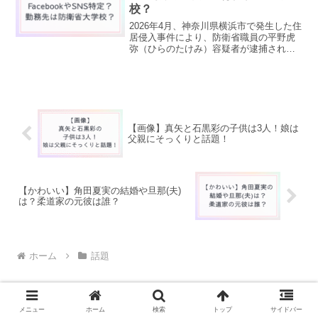
校？
2026年4月、神奈川県横浜市で発生した住
居侵入事件により、防衛省職員の平野虎
弥（ひらのたけみ）容疑者が逮捕され、
大きな注目を集めています。「防衛省の
エリートがなぜ？」という驚きの声とと
もに、平野虎弥の顔画像は公開されてい
る？Faceboo...
【画像】真矢と石黒彩の子供は3人！娘は
父親にそっくりと話題！
【かわいい】角田夏実の結婚や旦那(夫)
は？柔道家の元彼は誰？
ホーム
話題
メニュー
ホーム
検索
トップ
サイドバー