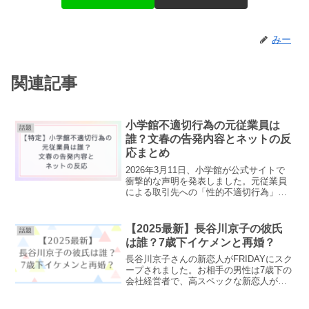
みー
関連記事
小学館不適切行為の元従業員は
話題
誰？文春の告発内容とネットの反
応まとめ
2026年3月11日、小学館が公式サイトで
衝撃的な声明を発表しました。元従業員
による取引先への「性的不適切行為」が
あったことを週刊文春が報じました。立
場を利用した卑劣な手口に、怒りの声が
広がっています。一体、この「元従業
【2025最新】長谷川京子の彼氏
話題
員」とはどのような人...
は誰？7歳下イケメンと再婚？
長谷川京子さんの新恋人がFRIDAYにスク
ープされました。お相手の男性は7歳下の
会社経営者で、高スペックな新恋人が誰
なのか注目が集まっています。今回は、
長谷川京子さんの最新彼氏が誰なのかや