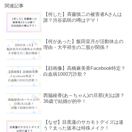
関連記事
【何した】斉藤慎二の被害者Aさんは
誰？渋谷凪咲の噂はデマ！
【何があった】飯田栞月が活動休止の
理由・大平祥生の二股が関係？
【顔画像】高橋麻美香Facebook特定？
白血病1000万詐欺？
西脇綾香(あ～ちゃん)の旦那(夫)は誰？
36歳で結婚が的中！
【なぜ】目黒蓮のサカモトデイズは違
う？太った坂本は特殊メイク！