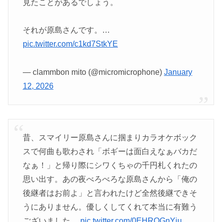
見たことがあるでしょう。
それが原島さんです。…
pic.twitter.com/c1kd7StkYE
— clammbon mito (@micromicrophone)
January
12, 2026
昔、スマイリー原島さんに掴まりカラオケボック
スで何曲も歌わされ「ボギーは面白えなぁバカだ
なぁ！」と帰り際にシワくちゃの千円札くれたの
思い出す。あの夜べろべろな原島さんから「俺の
後継者はお前よ」と言われたけど全然後継できそ
うにありません。優しくしてくれて本当に有難う
ございました。
pic.twitter.com/0EHRQGnYju