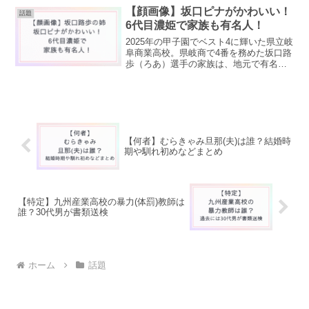
の理由は何だったのか？」気になる声が
【顔画像】坂口ピナがかわいい！
話題
急増しています。...
6代目濃姫で家族も有名人！
2025年の甲子園でベスト4に輝いた県立岐
阜商業高校。県岐商で4番を務めた坂口路
歩（ろあ）選手の家族は、地元で有名な
一族であることが分かりました。路歩選
手の姉である「坂口ピナさん」が可愛す
ぎると話題になっています！今回は坂口
ピナさんにスポッ...
【何者】むらきゃみ旦那(夫)は誰？結婚時
期や馴れ初めなどまとめ
【特定】九州産業高校の暴力(体罰)教師は
誰？30代男が書類送検
ホーム
話題