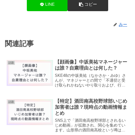
LINE
コピー
みー
関連記事
【顔画像】中坂美祐マネージャー
話題
は誰？自粛理由とは何した？
SKE48の中坂美祐（なかさか・みゆ）さ
んが、マネジャーとの間で「不適切と受
け取られかねないやり取りおよび、行
動」があったとしてが当面の間活動を自
粛することが発表されました。この記事
では、✔活動自粛の理由は？✔中坂美祐の
【特定】酒田南高校野球部いじめ
話題
マネージャーは何者？...
加害者は誰？現時点の動画情報ま
とめ
SNS上で「酒田南高校野球部とされるい
じめ動画」が拡散され、関心を集めてい
ます。山形県の酒田南高校という噂は本
当なのか？加害者は誰なのか特定されて