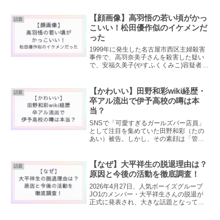
いる？など、加害者や学校名に関する情
報など、現時点で分かっていることをま
【顔画像】高羽悟の若い頃がかっ
話題
とめます。いじめ動画の...
こいい！松田優作似のイケメンだ
った
1999年に発生した名古屋市西区主婦殺害
事件で、高羽奈美子さんを殺害した疑い
で、安福久美子(やすふくくみこ)容疑者が
逮捕されました。安福容疑者は、奈美子
さんの夫の高羽悟（たかばさとる）さん
の同級生でした。学生時代、安福容疑者
【かわいい】田野和彩wiki経歴・
話題
が悟さんへ好意を...
卒アル流出で伊予高校の噂は本
当？
SNSで「可愛すぎるガールズバー店員」
として注目を集めていた田野和彩（たの
あい）被告。しかし、その素顔は「管理
売春」という残酷な犯罪の主導者の一人
でした。2026年4月21日、東京地裁で検
察側が懲役1年6カ月を求刑し、ついに結
【なぜ】大平祥生の脱退理由は？
話題
審。ネット上...
原因と今後の活動を徹底調査！
2026年4月27日、人気ボーイズグループ
JO1のメンバー・大平祥生さんの脱退が
正式に発表され、大きな話題となってい
ます。突然の発表に驚いたファンも多い
中、「なぜ脱退に至ったのか？」「本当