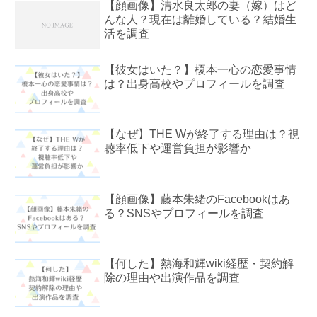
【顔画像】清水良太郎の妻（嫁）はど
んな人？現在は離婚している？結婚生
活を調査
【彼女はいた？】榎本一心の恋愛事情
は？出身高校やプロフィールを調査
【なぜ】THE Wが終了する理由は？視
聴率低下や運営負担が影響か
【顔画像】藤本朱緒のFacebookはあ
る？SNSやプロフィールを調査
【何した】熱海和輝wiki経歴・契約解
除の理由や出演作品を調査