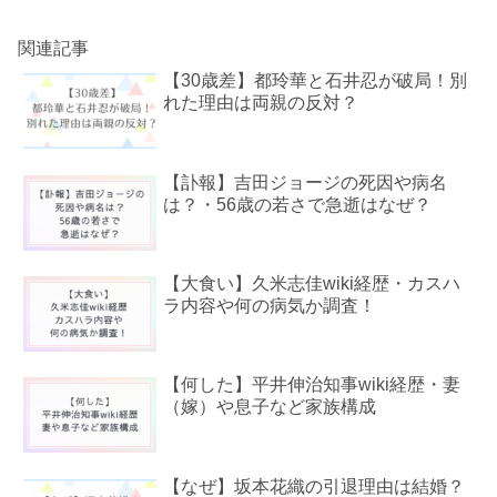
関連記事
【30歳差】都玲華と石井忍が破局！別
れた理由は両親の反対？
【訃報】吉田ジョージの死因や病名
は？・56歳の若さで急逝はなぜ？
【大食い】久米志佳wiki経歴・カスハ
ラ内容や何の病気か調査！
【何した】平井伸治知事wiki経歴・妻
（嫁）や息子など家族構成
【なぜ】坂本花織の引退理由は結婚？