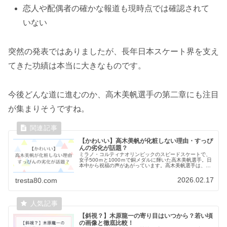
恋人や配偶者の確かな報道も現時点では確認されて
いない
突然の発表ではありましたが、長年日本スケート界を支え
てきた功績は本当に大きなものです。
今後どんな道に進むのか、高木美帆選手の第二章にも注目
が集まりそうですね。
【かわいい】高木美帆が化粧しない理由・すっぴ
んの劣化が話題？
ミラノ・コルティナオリンピックのスピードスケートで、
女子500ｍと1000ｍで銅メダルに輝いた高木美帆選手。日
本中から祝福の声があがっています。高木美帆選手は、姉
の高木菜那選手とともに“美人姉妹”として話題になること
も多い存在です。競技での...
2026.02.17
tresta80.com
【斜視？】木原龍一の寄り目はいつから？若い頃
の画像と徹底比較！