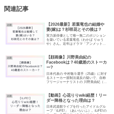
関連記事
【2026最新】若葉竜也の結婚や
話題
妻(嫁)は？杉咲花とその後は？
実力派俳優として唯一無二のポジション
を築いている若葉竜也（わかば りゅう
や）さん。近年はドラマ「アンメット」
などで注目を集め、私生活についても
「結婚しているの？」「妻は誰？」と気
になる人が増えているようです。この記
【顔画像】川野美由紀の
話題
事では若葉竜也は結婚してい...
Facebookは？40歳差のストーカ
ー?
日本代表の 中村敬斗選手（25歳）に対す
るストーカー規制法違反の疑いで、自称
フリージャーナリストの 川野美由紀（こ
うのみゆき）容疑者（65歳）が逮捕され
ました。川野容疑者の顔画像や
Facebook（SNS）などは特定されている
【動画】心花りりwiki経歴！リー
話題
のでしょうか？...
ダー降格となった理由は？
日本武道館ライブを行ったアイドルグル
ープ「iLiFE!」（あいらいふ）。iLiFE!の