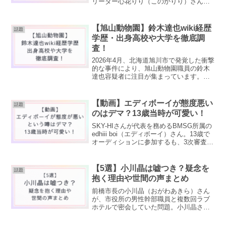
リーダー心花りり（このかりり）さん
が、武道館ライブ前日に「リーダー降格
とペナルティ」の処分が発表されまし
た。iLiFE!では他にライブ後脱退を発表し
【旭山動物園】鈴木達也wiki経歴
話題
ている...
学歴・出身高校や大学を徹底調
査！
2026年4月、北海道旭川市で発覚した衝撃
的な事件により、旭山動物園職員の鈴木
達也容疑者に注目が集まっています。ネ
ット上では、鈴木達也はどんな経歴の人
物なのか？学歴や出身高校・大学は？こ
れまでどんな仕事をしていたのか？とい
【動画】エディボーイが態度悪い
話題
った点に関心が高ま...
のはデマ？13歳当時が可愛い！
SKY-HIさんが代表を務めるBMSG所属の
edhiii boi（エディボーイ）さん。13歳で
オーディションに参加するも、3次審査で
脱落。しかしその後にSKI-HIさんにデモ
曲を送ったことで「edhiii boi」としてデ
ビューを果たしまし...
【5選】小川晶は嘘つき？疑念を
話題
抱く理由や世間の声まとめ
前橋市長の小川晶（おがわあきら）さん
が、市役所の男性幹部職員と複数回ラブ
ホテルで密会していた問題。小川晶さん
は"男女の関係ではない"と否定していま
すが、「さすがに無理がある」「嘘つい