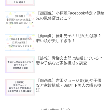
【顔画像】小原麗Facebook特定？勤務
先の風俗店はどこ？
【顔画像】佳那晃子の旦那(夫)は誰？
若い頃が美しすぎる！
【訃報】青柳文太郎は結婚している？
妻や子供など家族構成を調査
【顔画像】吉田ジョージ妻(嫁)や子供
など家族構成・8歳年下美人の噂も検
証
スポンサーリンク