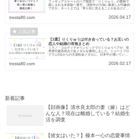
フィギュアスケートのペア競技で「りくりゅう」の愛称で
親しまれる木原龍一選手。 演技中の力強い眼差しが印象的
ですが、ネット上では「寄り目に見えることがあるけど、
斜視なの？」という声があがることもあるようです。この
記事では、木原龍一選手は斜視？...
2026.04.17
tresta80.com
【3選】りくりゅうは付き合っている？お互いの
恋人や結婚の有無まとめ
ミラノ・コルティナオリンピックでりくりゅうペアが、世
界歴代最高得点で金メダルを獲得しました。ショートプロ
グラム5位からの大逆転金メダルに、日本中が湧いていま
す。「木原龍一選手と三浦璃来選手って付き合ってる
の？」「お似合いすぎて結婚して欲しい...
2026.02.17
tresta80.com
新着記事
【顔画像】清水良太郎の妻（嫁）はど
んな人？現在は離婚している？結婚生
活を調査
【彼女はいた？】榎本一心の恋愛事情