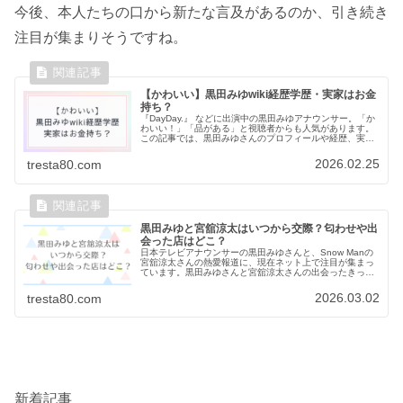
今後、本人たちの口から新たな言及があるのか、引き続き
注目が集まりそうですね。
【かわいい】黒田みゆwiki経歴学歴・実家はお金
持ち？
『DayDay.』 などに出演中の黒田みゆアナウンサー。「か
わいい！」「品がある」と視聴者からも人気があります。
この記事では、黒田みゆさんのプロフィールや経歴、実家
がお金持ちといわれる理由について調査しました。黒田み
ゆアナのwikiプロフィ...
2026.02.25
tresta80.com
黒田みゆと宮舘涼太はいつから交際？匂わせや出
会った店はどこ？
日本テレビアナウンサーの黒田みゆさんと、Snow Manの
宮舘涼太さんの熱愛報道に、現在ネット上で注目が集まっ
ています。黒田みゆさんと宮舘涼太さんの出会ったきっか
けや、交際時期、匂わせについてまとめました。黒田みゆ
と宮舘涼太の熱愛報道の詳細...
2026.03.02
tresta80.com
新着記事