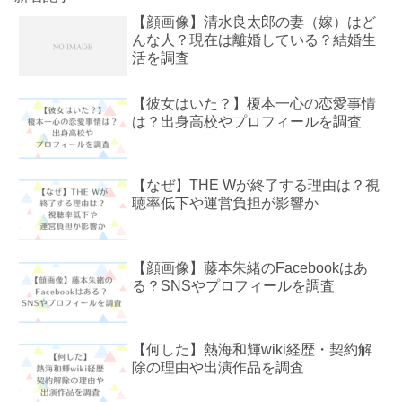
【顔画像】清水良太郎の妻（嫁）はど
んな人？現在は離婚している？結婚生
活を調査
【彼女はいた？】榎本一心の恋愛事情
は？出身高校やプロフィールを調査
【なぜ】THE Wが終了する理由は？視
聴率低下や運営負担が影響か
【顔画像】藤本朱緒のFacebookはあ
る？SNSやプロフィールを調査
【何した】熱海和輝wiki経歴・契約解
除の理由や出演作品を調査