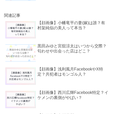
関連記事
【顔画像】小幡竜平の妻(嫁)は誰？有
村架純似の美人って本当？
黒田みゆと宮舘涼太はいつから交際？
匂わせや出会った店はどこ？
【顔画像】浅利風月FacebookやX特
定？共犯者はモンゴル人？
【顔画像】西川広輝Facebook特定？イ
ケメンの裏側がやばい？