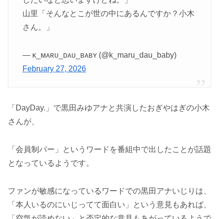
山里「そんなとこが世の中にあるんですか？小木
さん。」
— ᴋ_ᴍᴀʀᴜ_ᴅᴀᴜ_ʙᴀʙʏ (@k_maru_dau_baby)
February 27, 2026
「DayDay.」で黒田みゆアナと共演したおぎやはぎの小木
さんが、
「会員制バー」というワードを番組中で出したことが話題
となっているようです。
ファンが敏感になっているワードでの黒田アナいじりは、
「本人いるのにいじってて面白い」という意見もあれば、
「空気が読めない」と否定的な意見もあがっているようで