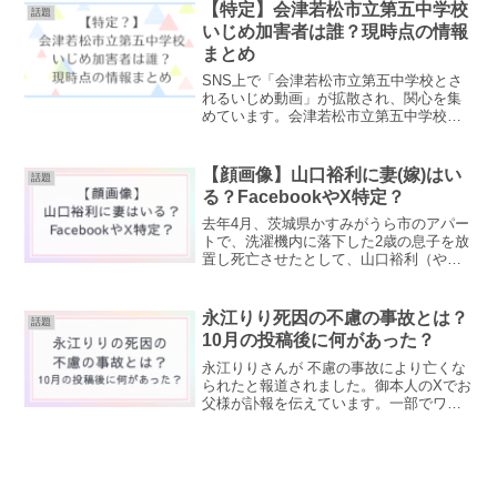
ゃんに似てる』など、放送前から注目の
【特定】会津若松市立第五中学校
話題
高さが伺えます。今回は森...
いじめ加害者は誰？現時点の情報
まとめ
SNS上で「会津若松市立第五中学校とさ
れるいじめ動画」が拡散され、関心を集
めています。会津若松市立第五中学校と
いう噂は本当なのか？加害者は誰なのか
特定されている？など、加害者や学校名
に関する情報など、現時点で分かってい
【顔画像】山口裕利に妻(嫁)はい
話題
ることをまとめます。い...
る？FacebookやX特定？
去年4月、茨城県かすみがうら市のアパー
トで、洗濯機内に落下した2歳の息子を放
置し死亡させたとして、山口裕利（やま
ぐちゆうき）容疑者が逮捕されました。
✔山口裕利の顔画像やプロフィール
✔FacebookやXのアカウントは特定され
永江りり死因の不慮の事故とは？
話題
ている？✔事件の...
10月の投稿後に何があった？
永江りりさんが 不慮の事故により亡くな
られたと報道されました。御本人のXでお
父様が訃報を伝えています。一部でワク
チン接種が関係あるのでは？と噂になっ
ています。永江りりさんの訃報の詳細
や、何が原因で亡くなったのか死因につ
いて調べました。永江り...