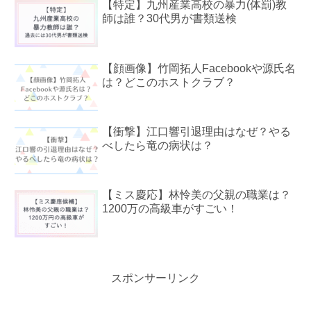
【特定】九州産業高校の暴力(体罰)教
師は誰？30代男が書類送検
【顔画像】竹岡拓人Facebookや源氏名
は？どこのホストクラブ？
【衝撃】江口響引退理由はなぜ？やる
べしたら竜の病状は？
【ミス慶応】林怜美の父親の職業は？
1200万の高級車がすごい！
スポンサーリンク