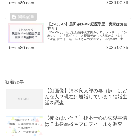
「港区の会員制バー」との噂...
2026.02.28
tresta80.com
【かわいい】黒田みゆwiki経歴学歴・実家はお金
持ち？
『DayDay.』 などに出演中の黒田みゆアナウンサー。「か
わいい！」「品がある」と視聴者からも人気があります。
この記事では、黒田みゆさんのプロフィールや経歴、実家
がお金持ちといわれる理由について調査しました。黒田み
ゆアナのwikiプロフィ...
2026.02.25
tresta80.com
新着記事
【顔画像】清水良太郎の妻（嫁）はど
んな人？現在は離婚している？結婚生
活を調査
【彼女はいた？】榎本一心の恋愛事情
は？出身高校やプロフィールを調査