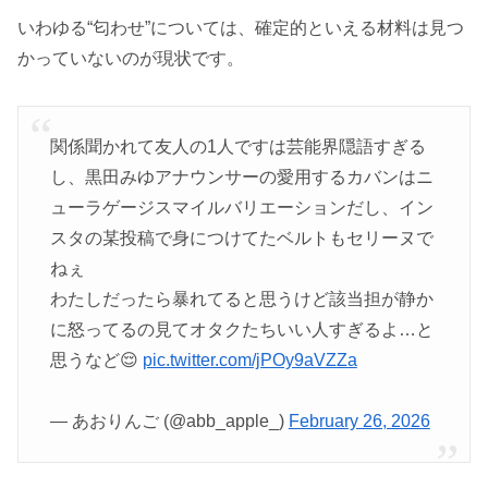
いわゆる“匂わせ”については、確定的といえる材料は見つ
かっていないのが現状です。
関係聞かれて友人の1人ですは芸能界隠語すぎる
し、黒田みゆアナウンサーの愛用するカバンはニ
ューラゲージスマイルバリエーションだし、イン
スタの某投稿で身につけてたベルトもセリーヌで
ねぇ
わたしだったら暴れてると思うけど該当担が静か
に怒ってるの見てオタクたちいい人すぎるよ…と
思うなど😌
pic.twitter.com/jPOy9aVZZa
— あおりんご (@abb_apple_)
February 26, 2026