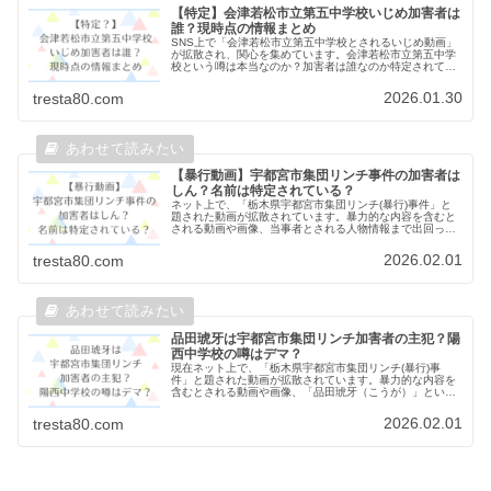
【特定】会津若松市立第五中学校いじめ加害者は
誰？現時点の情報まとめ
SNS上で「会津若松市立第五中学校とされるいじめ動画」
が拡散され、関心を集めています。会津若松市立第五中学
校という噂は本当なのか？加害者は誰なのか特定されてい
る？など、加害者や学校名に関する情報など、現時点で分
かっていることをまとめます。い...
2026.01.30
tresta80.com
【暴行動画】宇都宮市集団リンチ事件の加害者は
しん？名前は特定されている？
ネット上で、「栃木県宇都宮市集団リンチ(暴行)事件」と
題された動画が拡散されています。暴力的な内容を含むと
される動画や画像、当事者とされる人物情報まで出回って
おり、SNS上では強い怒りや不安の声が広がっています。
本記事では、✔宇都宮市集団リ...
2026.02.01
tresta80.com
品田琥牙は宇都宮市集団リンチ加害者の主犯？陽
西中学校の噂はデマ？
現在ネット上で、「栃木県宇都宮市集団リンチ(暴行)事
件」と題された動画が拡散されています。暴力的な内容を
含むとされる動画や画像、「品田琥牙（こうが）」という
人物情報まで出回っており、SNS上では強い怒りや不安の
声が広がっています。本記事では...
2026.02.01
tresta80.com