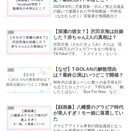
2025年9月に児童買春・ポルノ禁止法違反
の疑いで逮捕された中学校教諭・中村岳
（なかむらがく）容疑者が免職処分とな
りました。ネット上では中村岳容疑者の
顔画像は公開されているのかFacebookは
特定されているのか勤務先の中学校はど
【深瀬の彼女？】沢田京海は妊娠
話題
こかといっ...
した？赤ちゃん2人の真相は？
沢田京海（さわだきょうみ）さんは、現
在140万人のフォロワーをもつ有名な
TikTokerです。「トメイトゥ」という愛
称でも親しまれています。二重に涙袋の
メイクが流行る中、一重まぶたを活かし
たナチュラルでクールな雰囲気が若い世
【なぜ】T-BOLANの解散理由
話題
代を中心に支持を...
は？最終公演はいつどこで開催？
90年代の音楽シーンに数々の金字塔を打
ち立てたロックバンド、T-BOLAN。 「離
したくはない」「Bye For Now」など、
今も語り継がれる名曲を生み出してきた
彼らが、ついにその長い旅に終止符を打
つことを発表しました。2026年3月25...
【顔画像】八幡愛のグラビア時代
話題
が美人すぎ！モー娘に落選してい
た
グラビアアイドル界初の国会議員となっ
たれいわ新選組の八幡愛（やはたあい）