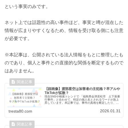
という事実のみです。
ネット上では話題性の高い事件ほど、事実と噂が混在した
情報が広まりやすくなるため、情報を受け取る側にも注意
が必要です。
※本記事は、公開されている法人情報をもとに整理したも
のであり、個人と事件との直接的な関係を断定するもので
はありません。
【顔画像】渡部星空は加害者の主犯格？卒アルや
TikTokが拡散？
現在SNSや検索トレンドで 「福島県会津若松市 土下座暴
行事件」と合わせて、特定の個人名とされるワードが急上
昇しています。本記事では、事件の真相を断定したり、特
定の人物を非難する目的は一切ありません。あくまで「主
犯格とされる渡部星空とは？」...
2026.01.31
tresta80.com