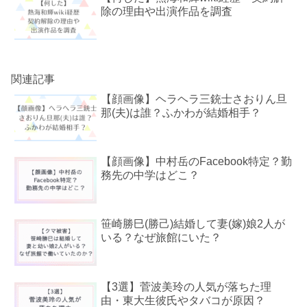
除の理由や出演作品を調査
関連記事
【顔画像】ヘラヘラ三銃士さおりん旦
那(夫)は誰？ふかわが結婚相手？
【顔画像】中村岳のFacebook特定？勤
務先の中学はどこ？
笹崎勝巳(勝己)結婚して妻(嫁)娘2人が
いる？なぜ旅館にいた？
【3選】菅波美玲の人気が落ちた理
由・東大生彼氏やタバコが原因？