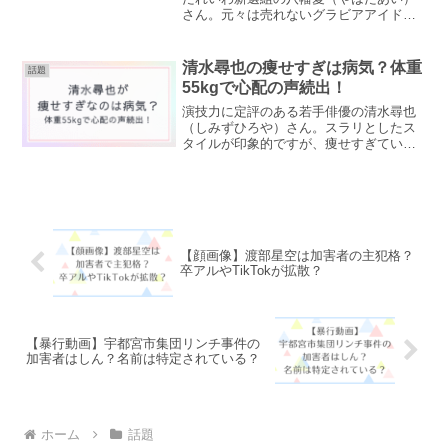
さん。元々は売れないグラビアアイドル
だったそうですが、グラビア時代の写真
を見ると、スタイル抜群で美人だったこ
とがわかりました。八幡愛さんとは何者
清水尋也の痩せすぎは病気？体重
話題
なのでしょうか？グラビア...
55kgで心配の声続出！
演技力に定評のある若手俳優の清水尋也
（しみずひろや）さん。スラリとしたス
タイルが印象的ですが、痩せすぎていて
少し不健康そうなイメージがあります。
痩せすぎで病気なのではないか‥？と心
配の声も上がっているようです。清水尋
也さんの痩せすぎている原...
【顔画像】渡部星空は加害者の主犯格？
卒アルやTikTokが拡散？
【暴行動画】宇都宮市集団リンチ事件の
加害者はしん？名前は特定されている？
ホーム
話題