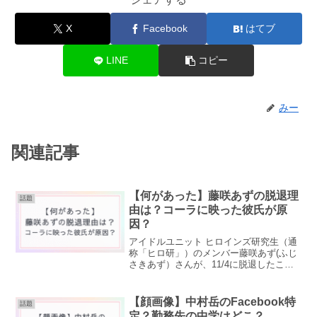
X
Facebook
はてブ
LINE
コピー
みー
関連記事
【何があった】藤咲あずの脱退理
話題
由は？コーラに映った彼氏が原
因？
アイドルユニット ヒロインズ研究生（通
称「ヒロ研」）のメンバー藤咲あず(ふじ
さきあず）さんが、11/4に脱退したこと
が明らかになりました。脱退理由は「重
大な規約違反があった」と書かれている
だけで、なぜ脱退になったのか気になる
【顔画像】中村岳のFacebook特
話題
人も多いようです...
定？勤務先の中学はどこ？