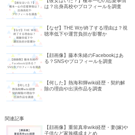
【彼女はいた？】榎本一心の恋愛事情
は？出身高校やプロフィールを調査
【なぜ】THE Wが終了する理由は？視
聴率低下や運営負担が影響か
【顔画像】藤本朱緒のFacebookはあ
る？SNSやプロフィールを調査
【何した】熱海和輝wiki経歴・契約解
除の理由や出演作品を調査
関連記事
【顔画像】重留真幸wiki経歴・妻(嫁)や
子供など家族構成まとめ