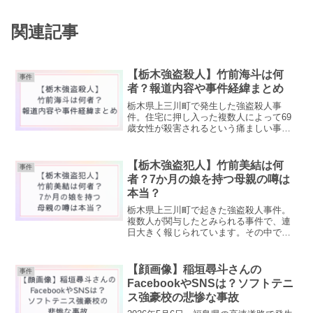
関連記事
【栃木強盗殺人】竹前海斗は何
事件
者？報道内容や事件経緯まとめ
栃木県上三川町で発生した強盗殺人事
件。住宅に押し入った複数人によって69
歳女性が殺害されるという痛ましい事件
で、大きな衝撃が広がっています。その
後の捜査で、警察は“指示役”とみられる竹
前海斗容疑者を逮捕しました。この記事
【栃木強盗犯人】竹前美結は何
事件
では、現時点で報じら...
者？7か月の娘を持つ母親の噂は
本当？
栃木県上三川町で起きた強盗殺人事件。
複数人が関与したとみられる事件で、連
日大きく報じられています。その中でも
注目が集まっているのが、竹前海斗容疑
者（28）の妻とみられる竹前美結容疑者
（25）です。ネット上では、「竹前夫妻
【顔画像】稲垣尋斗さんの
事件
はどんな人物？」「子...
FacebookやSNSは？ソフトテニ
ス強豪校の悲惨な事故