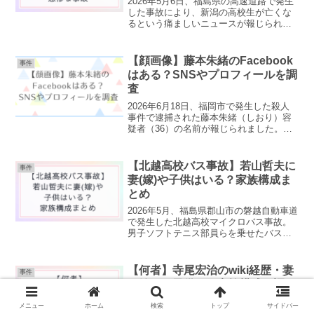
2026年5月6日、福島県の高速道路で発生
した事故により、新潟の高校生が亡くな
るという痛ましいニュースが報じられま
した。亡くなったのは、新潟市の高校2年
生・稲垣尋斗さん（17）です。本記事で
は、事故の詳細稲垣さんの人物像
【顔画像】藤本朱緒のFacebook
事件
FacebookやS...
はある？SNSやプロフィールを調
査
2026年6月18日、福岡市で発生した殺人
事件で逮捕された藤本朱緒（しおり）容
疑者（36）の名前が報じられました。事
件が大きく報道されたことで、藤本朱緒
とはどんな人物なのか顔画像は公開され
ているのかFacebookやInstagramなど
【北越高校バス事故】若山哲夫に
事件
の...
妻(嫁)や子供はいる？家族構成ま
とめ
2026年5月、福島県郡山市の磐越自動車道
で発生した北越高校マイクロバス事故。
男子ソフトテニス部員らを乗せたバスが
高速道路で事故を起こし、高校2年の稲垣
尋斗さん（17）が死亡するという痛まし
い事故となりました。そして現在、逮捕
【何者】寺尾宏治のwiki経歴・妻
事件
された運転手・...
（嫁）や子供など家族構成を調
査！
メニュー
ホーム
検索
トップ
サイドバー