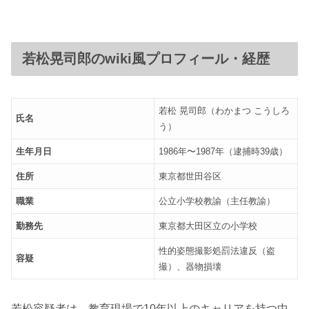
若松晃司郎のwiki風プロフィール・経歴
若松 晃司郎（わかまつ こうしろ
氏名
う）
生年月日
1986年〜1987年（逮捕時39歳）
住所
東京都世田谷区
職業
公立小学校教諭（主任教諭）
勤務先
東京都大田区立の小学校
性的姿態撮影処罰法違反（盗
容疑
撮）、器物損壊
若松容疑者は、教育現場で10年以上のキャリアを持つ中