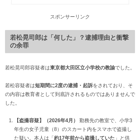
スポンサーリンク
若松晃司郎は「何した」？逮捕理由と衝撃
の余罪
若松晃司郎容疑者は
東京都大田区立小学校の教諭
でした。
若松容疑者は
短期間に2度の逮捕・起訴
をされており、そ
の内容は教育者として到底許されるものではありませんで
した。
【盗撮容疑】（2026年4月）
勤務先の教室で、小学3
年生の女子児童（8）のスカート内をスマホで盗撮し
た疑い。本人は「
約17年前から盗撮していた
」と供