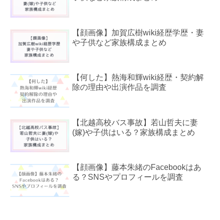
【顔画像】加賀広樹wiki経歴学歴・妻
や子供など家族構成まとめ
【何した】熱海和輝wiki経歴・契約解
除の理由や出演作品を調査
【北越高校バス事故】若山哲夫に妻
(嫁)や子供はいる？家族構成まとめ
【顔画像】藤本朱緒のFacebookはあ
る？SNSやプロフィールを調査