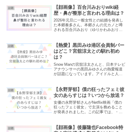
れている？」と気になっている方も多い
のではないでしょうか。この記事では、
【顔画像】百合川みおりwiki経
話題
商品の基本情報購入方法設...
歴・鼻が整形と言われる理由は？
2026年元旦に一般女性との結婚を発表し
た本郷奏多さん。本郷さんの元カノと噂
される百合川みおり（ゆりかわみおり）
さんとはどんな人物なのでしょうか？✔
百合川みおりさんの経歴・プロフィール
✔本郷奏多の元カノ？✔鼻が整形と言われ
【熱愛】黒田みゆ港区会員制バー
話題
る理由について調査...
はどこ？宮舘涼太との馴れ初め
は？
Snow Manの宮舘涼太さんと、日本テレビ
アナウンサーの黒田みゆさんの熱愛報道
が話題になっています。アイドルと人気
アナという意外な組み合わせに、驚いた
人も多かったのではないでしょうか。報
道によると、2人の出会いは「港区の会員
【永野芽郁】僕の狂ったフェミ彼
話題
制バー」との噂...
女のあらすじは？いつから放送？
女優の永野芽郁さんがNetflix映画「僕の
狂ったフェミ彼女」で主演を務めること
が発表されました。この記事では、・僕
の狂ったフェミ彼女とはどんな作品？・
あらすじや内容は？・出演者の情報など
詳しく解説していきます。「僕の狂った
【顔画像】後藤隆也Facebook特
話題
フェミ彼女」は韓...