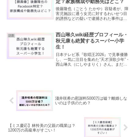
定？家族構成や勤務先はどこ？
後藤隆也（ごとう たかや）容疑者が、障
害児施設に通う女児に対するわいせつ目
的誘拐などの疑いで逮捕された事件は、
衝撃的なニュースとして現在大きく報じ
られています。報道を見て、「どんな人
物なのか気になる」と感じた人も多いの
西山琳久wiki経歴プロフィール・
話題
ではないでしょうか。特...
秋元康も絶賛するスーパー小学
生！
日本テレビ系『歌唱王2026』で見事優勝
し、一気に注目を集めた“天才演歌少年”・
西山琳久（にしやまりく）さん。まだ小
学5年生ながら圧倒的な歌唱力を披露し、
あの秋元康から「神様からのギフト」と
絶賛されたことで話題になっています。
さらに、秋元康...
淺井咲希の慰謝料5000万は嘘？離婚しな
いのは子供のため？
【ミス慶応】林怜美の父親の職業は？
1200万の高級車がすごい！