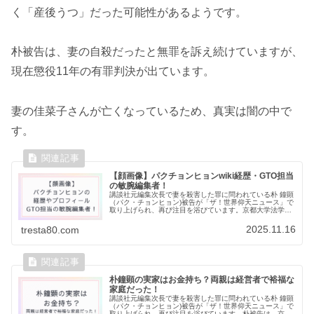
く「産後うつ」だった可能性があるようです。
朴被告は、妻の自殺だったと無罪を訴え続けていますが、
現在懲役11年の有罪判決が出ています。
妻の佳菜子さんが亡くなっているため、真実は闇の中で
す。
【顔画像】パクチョンヒョンwiki経歴・GTO担当
の敏腕編集者！
講談社元編集次長で妻を殺害した罪に問われている朴 鐘顕
（パク・チョンヒョン)被告が「ザ！世界仰天ニュース」で
取り上げられ、再び注目を浴びています。京都大学法学部
の出身で、講談社で編集次長を務めるなど、素晴らしいキ
ャリアを持っていた朴被告の逮...
2025.11.16
tresta80.com
朴鐘顕の実家はお金持ち？両親は経営者で裕福な
家庭だった！
講談社元編集次長で妻を殺害した罪に問われている朴 鐘顕
（パク・チョンヒョン)被告が「ザ！世界仰天ニュース」で
取り上げられ、再び注目を浴びています。朴被告は、京大