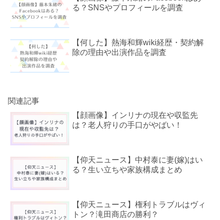
る？SNSやプロフィールを調査
【何した】熱海和輝wiki経歴・契約解
除の理由や出演作品を調査
関連記事
【顔画像】インリナの現在や収監先
は？老人狩りの手口がやばい！
【仰天ニュース】中村泰に妻(嫁)はい
る？生い立ちや家族構成まとめ
【仰天ニュース】権利トラブルはヴィ
トン？滝田商店の勝利？