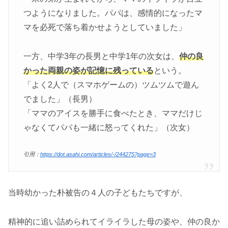
つようになりました。パパは、感情的になったマ
マを必死で落ち着かせようとしていました」
一方、中学3年の長男と中学1年の次女は、
仲の良
かった両親の姿が記憶に残っている
という。
「よく2人で（スマホゲームの）ツムツムで遊ん
でました」（長男）
「ママのアイスを勝手に食べたとき、ママだけじ
ゃなくてパパも一緒に怒ってくれた」（次女）
引用：
https://dot.asahi.com/articles/-/244275?page=3
当時幼かった朴被告の４人の子どもたちですが、
精神的に追い詰められてイライラした母の姿や、仲の良か