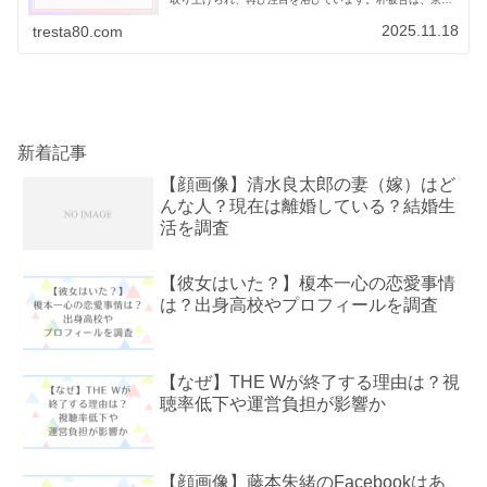
卒で講談社の編集次長を務めるなど優秀な人物ですが、両
親も実業家で立派な実家に住む...
2025.11.18
tresta80.com
新着記事
【顔画像】清水良太郎の妻（嫁）はど
んな人？現在は離婚している？結婚生
活を調査
【彼女はいた？】榎本一心の恋愛事情
は？出身高校やプロフィールを調査
【なぜ】THE Wが終了する理由は？視
聴率低下や運営負担が影響か
【顔画像】藤本朱緒のFacebookはあ