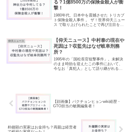
る？1億8500万の保険金殺人が衝
撃！
1980年代、日本中を震撼させた トリカブ
ト保険金殺人事件 。 ザ！世界仰天ニュー
ス で取り上げられたことで再び注目を集
めています。「神谷力は今どうして
る？」「まだ生きてる？」「結局何した
人？」「事件が怖すぎる」などの検索が
【仰天ニュース】中村泰の現在や
仰天ニュース
急増しています。...
死因は？収監先はなぜ岐阜刑務
所？
1995年の「国松長官狙撃事件」。未解決
のまま時効を迎えたこの事件において、
今なお「真犯人」として語り継がれるの
が中村泰（なかむらひろし）です。『世
界仰天ニュース』で取り上げられたこと
で、この事件が再び注目を集めていま
す。中村泰の現在や収監...
【顔画像】パクチョンヒョンwiki経歴・
GTO担当の敏腕編集者！
朴鐘顕の実家はお金持ち？両親は経営者
で裕福な家庭だった！