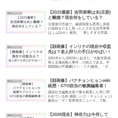
れると予告されています。放送前のため
詳細は明かされていませんが、「どこの
ブランド？」「どんな内容？」と気にな
【2025最新】吉羽美華は夫(旦那)
仰天ニュース
る人が多いようです。ネッ...
と離婚？現在何をしている？
元寝屋川市議で、融資制度を悪用し多額
の金銭をだまし取ったとされる吉羽美華
(よしばみか）被告。「美しすぎる市議」
として写真集を出版し、プライベートに
も注目が集まりました。吉羽美華被告の
夫や子供など家族構成や、現在何をして
【顔画像】インリナの現在や収監
仰天ニュース
いるかなど、深堀りして...
先は？老人狩りの手口がやばい！
2001年から2002年に起きた「大阪市西成
替え玉連続殺人事件」の犯人である、中
国国籍の尹麗娜(イン・リナ)被告。「ザ！
世界仰天ニュース」で取り上げられたこ
とで、再び注目を浴びています。加藤善
一郎（77歳）さんの遺産を狙った犯行
【顔画像】パクチョンヒョンwiki
仰天ニュース
で、加藤さん...
経歴・GTO担当の敏腕編集者！
講談社元編集次長で妻を殺害した罪に問
われている朴 鐘顕（パク・チョンヒョン)
被告が「ザ！世界仰天ニュース」で取り
上げられ、再び注目を浴びています。京
都大学法学部の出身で、講談社で編集次
長を務めるなど、素晴らしいキャリアを
【2026現在】神谷力は今何して
仰天ニュース
持っていた朴被告の逮...