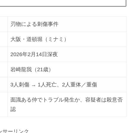
刃物による刺傷事件
大阪・道頓堀（ミナミ）
2026年2月14日深夜
岩崎龍我（21歳）
3人刺傷 → 1人死亡、2人重体／重傷
面識ある仲でトラブル発生か、容疑者は殺意否
認
ンサーリンク