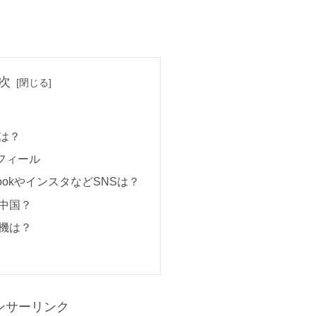
次
は？
ロフィール
bookやインスタなどSNSは？
中国？
機は？
ンサーリンク