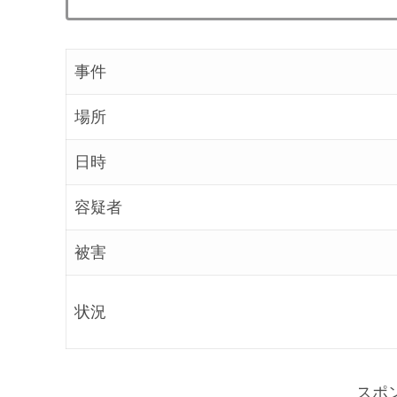
事件
場所
日時
容疑者
被害
状況
スポ