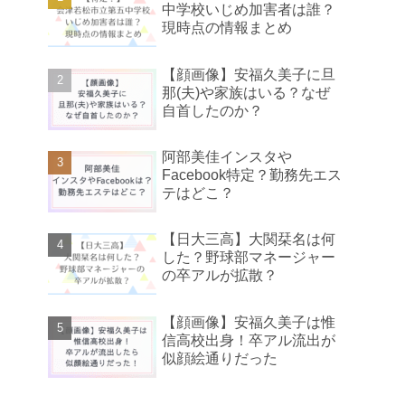
中学校いじめ加害者は誰？
現時点の情報まとめ
【顔画像】安福久美子に旦
那(夫)や家族はいる？なぜ
自首したのか？
阿部美佳インスタや
Facebook特定？勤務先エス
テはどこ？
【日大三高】大関栞名は何
した？野球部マネージャー
の卒アルが拡散？
【顔画像】安福久美子は惟
信高校出身！卒アル流出が
似顔絵通りだった