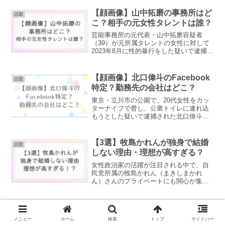
人物を非難する目的は一切ありません。
あくまで「現在どのような状況なのか」
【顔画像】山中拓磨の事務所はど
話題
「情報を扱う際に何...
こ？相手の元女性タレントは誰？
芸能事務所の元代表・山中拓磨容疑者
（39）が元所属タレントの女性に対して
2023年8月に性的暴行をした疑いで逮捕さ
れました。代表という立場を利用した悪
質な事件に、批判の声が相次いでいま
す。✔山中拓磨の顔画像やプロフィール✔
【顔画像】北口偉斗のFacebook
話題
芸能事務所はどこ？...
特定？勤務先の会社はどこ？
東京・立川市の公園で、20代女性をカッ
ターナイフで脅し、公衆トイレに連れ込
もうとした疑いで逮捕された北口偉斗
（きたぐち たけと）容疑者。現在北口容
疑者について「どのような人物なの
か？」「SNSのアカウントはあるの
【3選】牧島かれんが独身で結婚
話題
か？」と多くの人が検索してい...
しない理由・理想が高すぎる？
女性政治家の活躍が注目される中で、自
民党所属の牧島かれん（まきしまかれ
ん）さんのプライベートにも関心が集ま
っています。「牧島かれん 独身」とい
うワードが多く検索されていたので、結
婚や夫（旦那）について気になる人も多
【何者】配信者ルイージとは誰？
話題
いようです。この記事では、...
中国人？動物虐待疑惑で大炎上！
メニュー
ホーム
検索
トップ
サイドバー