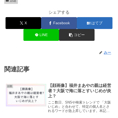
話題
シェアする
X
Facebook
はてブ
LINE
コピー
みー
関連記事
【顔画像】福井まあやの親は経営
話題
者？大阪で海に落とすいじめが炎
上？
ここ数日、SNSや検索トレンドで 「大阪
いじめ」と合わせて、特定の個人名とさ
れるワードが急上昇しています。本記事
では、事件の真相を断定したり、特定の