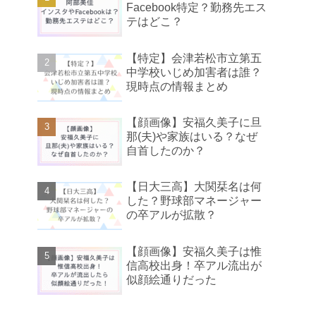
Facebook特定？勤務先エス
テはどこ？
【特定】会津若松市立第五
中学校いじめ加害者は誰？
現時点の情報まとめ
【顔画像】安福久美子に旦
那(夫)や家族はいる？なぜ
自首したのか？
【日大三高】大関栞名は何
した？野球部マネージャー
の卒アルが拡散？
【顔画像】安福久美子は惟
信高校出身！卒アル流出が
似顔絵通りだった